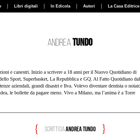
o
Libri digitali
In Edicola
Autori
La Casa Editrice
Tundo
Andrea
zioni e canestri. Inizio a scrivere a 18 anni per il Nuovo Quotidiano di
dello Sport, Superbasket, La Repubblica e GQ. Al Fatto Quotidiano dal
tenze aziendali, grandi disastri e Ilva. Volevo diventare dentista o notaio
idea, le bollette da pagare meno. Vivo a Milano, ma l’anima è a Torre
Andrea Tundo
scritti da