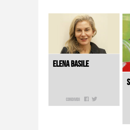
ELENA BASILE
S
Condividi