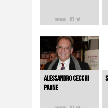
Condividi
ALESSANDRO CECCHI
S
PAONE
Condividi