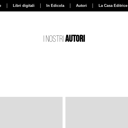
o
Libri digitali
In Edicola
Autori
La Casa Editrice
AUTORI
I NOSTRI