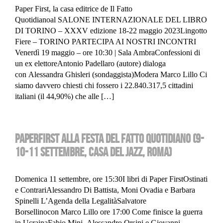
Paper First, la casa editrice de Il Fatto
Quotidianoal SALONE INTERNAZIONALE DEL LIBRO
DI TORINO – XXXV edizione 18-22 maggio 2023Lingotto
Fiere – TORINO PARTECIPA AI NOSTRI INCONTRI
Venerdì 19 maggio – ore 10:30 | Sala AmbraConfessioni di
un ex elettoreAntonio Padellaro (autore) dialoga
con Alessandra Ghisleri (sondaggista)Modera Marco Lillo Ci
siamo davvero chiesti chi fossero i 22.840.317,5 cittadini
italiani (il 44,90%) che alle […]
PAPERFIRST ALLA FESTA DEL FATTO QUOTIDIANO (9-
10-11 SETTEMBRE, CASA DEL JAZZ, ROMA)
Domenica 11 settembre, ore 15:30I libri di Paper FirstOstinati
e ContrariAlessandro Di Battista, Moni Ovadia e Barbara
Spinelli L’Agenda della LegalitàSalvatore
Borsellinocon Marco Lillo ore 17:00 Come finisce la guerra
in UcrainaFabio Mini, Alessandro Orsini e Giovanni