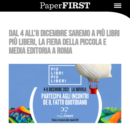
DAL 4 ALL’8 DICEMBRE SAREMO A PIÙ LIBRI
PIÙ LIBERI, LA FIERA DELLA PICCOLA E
MEDIA EDITORIA A ROMA