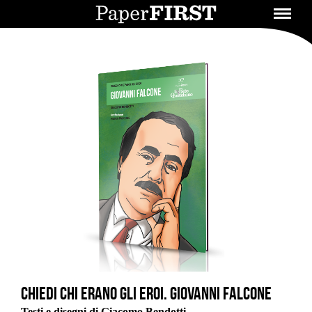
Chiedi chi erano gli eroi. Giovanni Falcone
Testi e disegni di Giacomo Bendotti