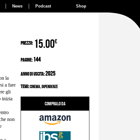
News
Podcast
Shop
15.00
€
Prezzo:
144
Pagine:
2025
Anno di Uscita:
on la
si a fare
Temi:
cinema, dipendenze
re gli
 inizia
Compralo da
entro
 che non
e
ce a