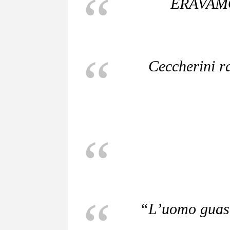
ERAVAMO
Ceccherini r
“L’uomo guast