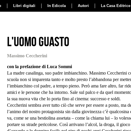
o
Libri digitali
In Edicola
Autori
La Casa Editrice
L'uomo guasto
Massimo Ceccherini
con la prefazione di Luca Sommi
La madre casalinga, suo padre imbianchino. Massimo Ceccherini c
scuola non si imparenta tanto e molto presto l’abbandona per metter
l’imbianchino col padre, a tempo pieno. Però ama fare altro, far ride
amici e le persone che ha intorno. Sale sul palco e da quel momento
la sua nuova vita che lo porta fino al cinema: successo e soldi.
Ceccherini sembra aver tutto ciò che serve per essere a posto, ma d
l’animo del nostro protagonista sin dalla giovinezza c’è qualcosina
va, come se una bestiolina assetata – come la chiama lui – lo voless
portare su strade pericolose. Così arrivano l’alcol, la droga, il gioco
d’azzardo e le donnine facili: nel giro di pochi anni Ceccherini ries