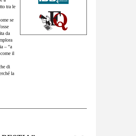
to tra le
 Come se
fosse
ita da
implora
ia – “a
 come il
che di
erché la