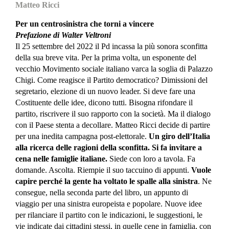
Matteo Ricci
Per un centrosinistra che torni a vincere
Prefazione di Walter Veltroni
Il 25 settembre del 2022 il Pd incassa la più sonora sconfitta
della sua breve vita. Per la prima volta, un esponente del
vecchio Movimento sociale italiano varca la soglia di Palazzo
Chigi. Come reagisce il Partito democratico? Dimissioni del
segretario, elezione di un nuovo leader. Si deve fare una
Costituente delle idee, dicono tutti. Bisogna rifondare il
partito, riscrivere il suo rapporto con la società. Ma il dialogo
con il Paese stenta a decollare. Matteo Ricci decide di partire
per una inedita campagna post-elettorale.
Un giro dell’Italia
alla ricerca delle ragioni della sconfitta. Si fa invitare a
cena nelle famiglie italiane.
Siede con loro a tavola. Fa
domande. Ascolta. Riempie il suo taccuino di appunti.
Vuole
capire perché la gente ha voltato le spalle alla sinistra
. Ne
consegue, nella seconda parte del libro, un appunto di
viaggio per una sinistra europeista e popolare. Nuove idee
per rilanciare il partito con le indicazioni, le suggestioni, le
vie indicate dai cittadini stessi, in quelle cene in famiglia, con