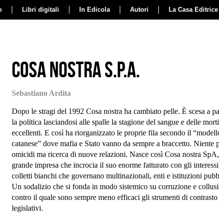
o
Libri digitali
In Edicola
Autori
La Casa Editrice
Cosa Nostra S.p.A.
Sebastiano Ardita
Dopo le stragi del 1992 Cosa nostra ha cambiato pelle. È scesa a pa
la politica lasciandosi alle spalle la stagione del sangue e delle morti
eccellenti. E così ha riorganizzato le proprie fila secondo il “modell
catanese” dove mafia e Stato vanno da sempre a braccetto. Niente 
omicidi ma ricerca di nuove relazioni. Nasce così Cosa nostra SpA
grande impresa che incrocia il suo enorme fatturato con gli interessi
colletti bianchi che governano multinazionali, enti e istituzioni pubb
Un sodalizio che si fonda in modo sistemico su corruzione e collus
contro il quale sono sempre meno efficaci gli strumenti di contrasto
legislativi.