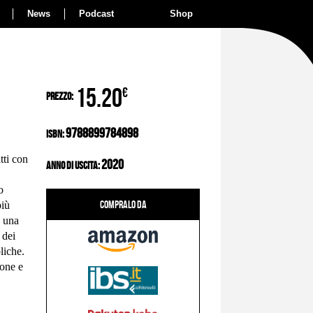
News
Podcast
Shop
15.20
€
Prezzo:
9788899784898
ISBN:
tti con
2020
Anno di Uscita:
o
Compralo da
più
, una
 dei
liche.
ione e