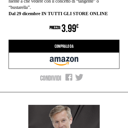
niente a che vedere con il concetto di “tangente” o
“bustarella”.
Dal 29 dicembre IN TUTTI GLI STORE ONLINE
3.99
€
Prezzo:
Compralo da
Condividi