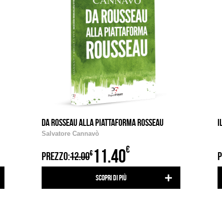
DA ROSSEAU ALLA PIATTAFORMA ROSSEAU
I
Salvatore Cannavò
€
11.40
€
PREZZO:
12.00
P
Scopri di più