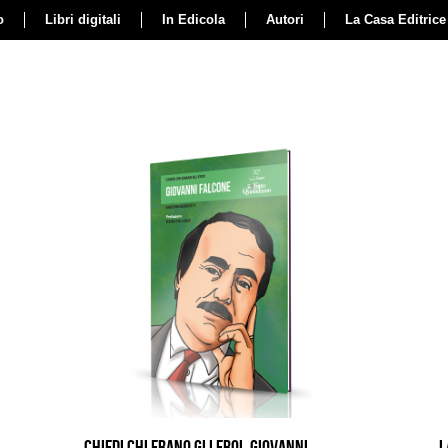
o
Libri digitali
In Edicola
Autori
La Casa Editrice
CHIEDI CHI ERANO GLI EROI. GIOVANNI
L