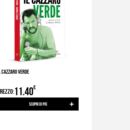
L CAZZARO VERDE
€
11.40
REZZO:
Scopri di più