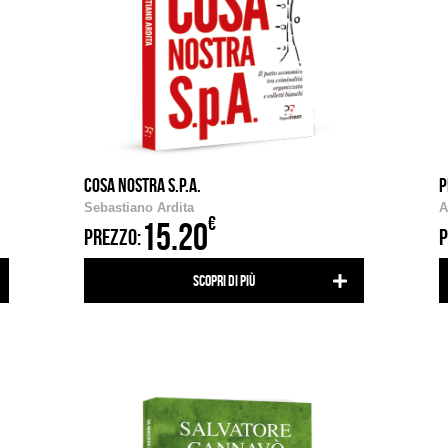
COSA NOSTRA S.P.A.
P
Sebastiano Ardita
A
€
15.20
PREZZO:
P
Scopri di più