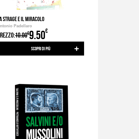
A STRAGE E IL MIRACOLO
ntonio Padellaro
€
9.50
€
REZZO:
10.00
Scopri di più