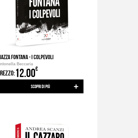
IAZZA FONTANA - I COLPEVOLI
ntonella Beccaria
€
12.00
REZZO:
Scopri di più