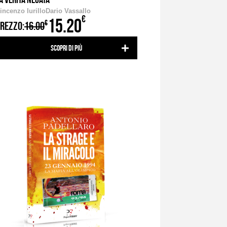
incenzo Iurillo
Dario Vassallo
€
15.20
€
REZZO:
16.00
Scopri di più