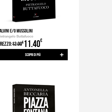
ALVINI E/O MUSSOLINI
ietrangelo Buttafuoco
€
11.40
€
REZZO:
12.00
Scopri di più