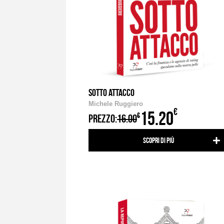
SOTTO ATTACCO
Michele Ruggiero
€
15.20
€
PREZZO:
16.00
Scopri di più