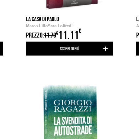
LA CASA DI PAOLO
L
Marco Lillo
Sara Loffredi
A
€
11.11
€
PREZZO:
11.70
P
Scopri di più