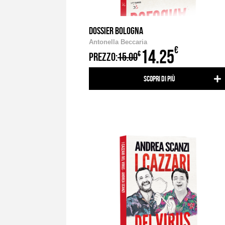
DOSSIER BOLOGNA
Antonella Beccaria
€
14.25
€
PREZZO:
15.00
Scopri di più