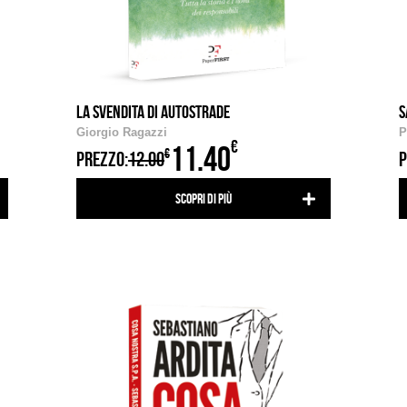
LA SVENDITA DI AUTOSTRADE
S
Giorgio Ragazzi
P
€
11.40
€
PREZZO:
12.00
P
Scopri di più