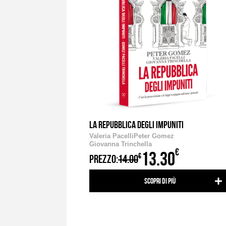
LA REPUBBLICA DEGLI IMPUNITI
Valeria Pacelli
Peter Gomez
Giovanna Trinchella
€
13.30
€
PREZZO:
14.00
Scopri di più