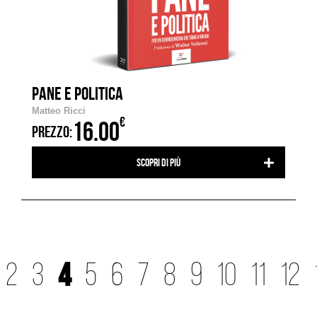
PANE E POLITICA
Matteo Ricci
€
16.00
PREZZO:
Scopri di più
4
2
3
5
6
7
8
9
10
11
12