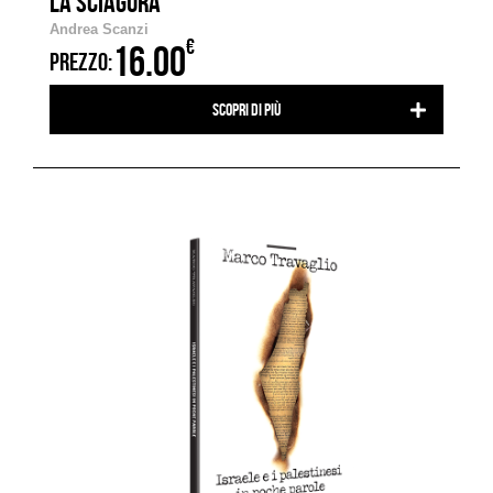
LA SCIAGURA
Andrea Scanzi
€
16.00
PREZZO:
Scopri di più