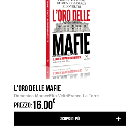
L'ORO DELLE MAFIE
Domenico Morace
Elio Veltri
Franco La Torre
€
16.00
PREZZO:
Scopri di più