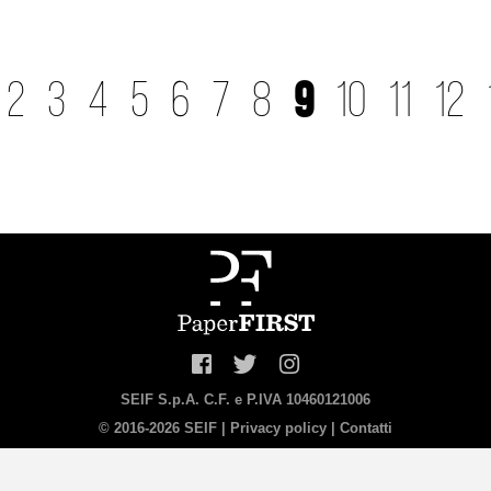
9
2
3
4
5
6
7
8
10
11
12
SEIF S.p.A. C.F. e P.IVA 10460121006
© 2016-2026 SEIF |
Privacy policy
|
Contatti