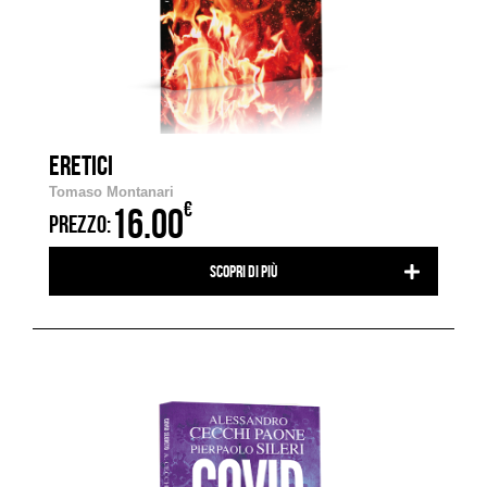
ERETICI
Tomaso Montanari
€
16.00
PREZZO:
Scopri di più